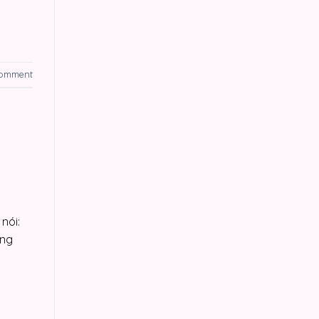
comment
nói:
ừng