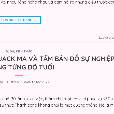
i với nhau, lắng nghe nhau và dám nói ra những điều trước đâ
CONTINUE READING
→
Leave a 
BLOG
,
KIẾN THỨC
 JACK MA VÀ TẤM BẢN ĐỒ SỰ NGHIỆ
G TỪNG ĐỘ TUỔI
 ON
16 THÁNG 7, 2026
BY
DOAN VŨ
ối 30 lần khi xin việc, thậm chí trượt cả vị trí phục vụ KFC k
sự thật: Thành công không phải là một đường thẳng. Nó là m