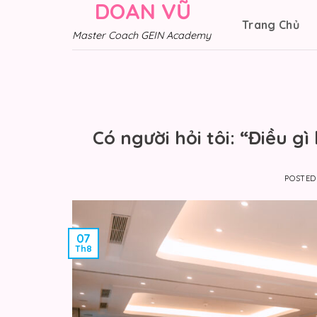
DOAN VŨ
Skip
Trang Chủ
to
Master Coach GEIN Academy
content
Có người hỏi tôi: “Điều g
POSTE
07
Th8