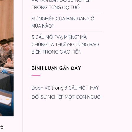
TRONG TỪNG ĐỘ TUỔI
SỰ NGHIỆP CỦA BẠN ĐANG Ở
MÙA NÀO?
5 CÂU NÓI “VẠ MIỆNG” MÀ
CHÚNG TA THƯỜNG DÙNG BAO
BIỆN TRONG GIAO TIẾP.
BÌNH LUẬN GẦN ĐÂY
Doan Vũ
trong
3 CÂU HỎI THAY
ĐỔI SỰ NGHIỆP MỘT CON NGƯỜI
vời