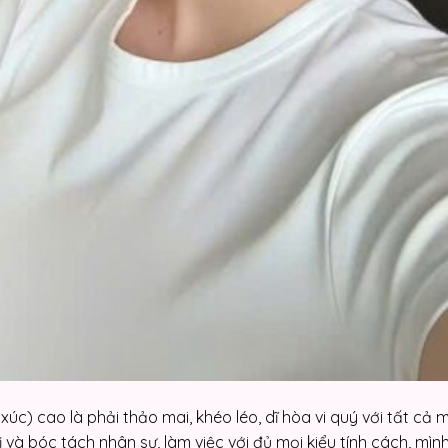
xúc) cao là phải thảo mai, khéo léo, dĩ hòa vi quý với tất cả 
và bóc tách nhân sự, làm việc với đủ mọi kiểu tính cách, mình