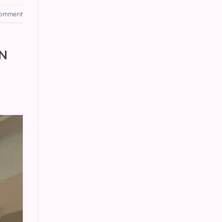
comment
N