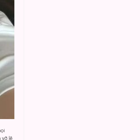
mọi
 vỡ lẽ