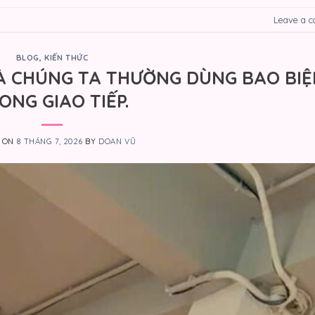
Leave a 
BLOG
,
KIẾN THỨC
MÀ CHÚNG TA THƯỜNG DÙNG BAO BIỆ
ONG GIAO TIẾP.
D ON
8 THÁNG 7, 2026
BY
DOAN VŨ