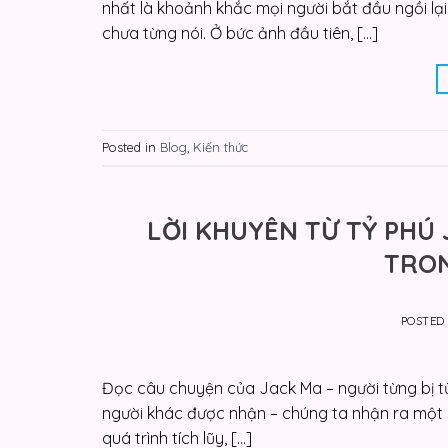
nhất là khoảnh khắc mọi người bắt đầu ngồi lạ
chưa từng nói. Ở bức ảnh đầu tiên, […]
Posted in
Blog
,
Kiến thức
LỜI KHUYÊN TỪ TỶ PHÚ
TRON
POSTED
Đọc câu chuyện của Jack Ma – người từng bị từ ch
người khác được nhận – chúng ta nhận ra một 
quá trình tích lũy, […]