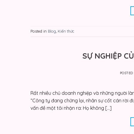
Posted in
Blog
,
Kiến thức
SỰ NGHIỆP C
POSTED
Rất nhiều chủ doanh nghiệp và những người làm
“Công ty đang chững lại, nhân sự cốt cán rời đi
vấn đề một tôi nhận ra: Họ không […]