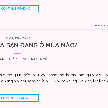
CONTINUE READING
→
Leave a 
BLOG
,
KIẾN THỨC
ỦA BẠN ĐANG Ở MÙA NÀO?
 ON
14 THÁNG 7, 2026
BY
DOAN VŨ
 quản lý tìm đến tôi trong trạng thái hoang mang tột độ. Họ 
, dường như tôi đang thất bại.” Nhưng khi ngồi xuống liệt kê t
CONTINUE READING
→