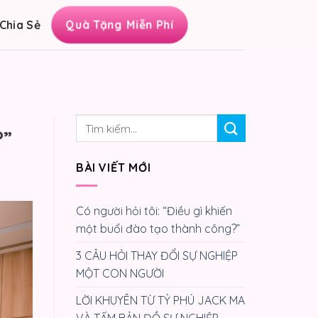
Chia Sẻ
Quà Tặng Miễn Phí
?”
BÀI VIẾT MỚI
Có người hỏi tôi: “Điều gì khiến
một buổi đào tạo thành công?”
3 CÂU HỎI THAY ĐỔI SỰ NGHIỆP
MỘT CON NGƯỜI
LỜI KHUYÊN TỪ TỶ PHÚ JACK MA
VÀ TẤM BẢN ĐỒ SỰ NGHIỆP