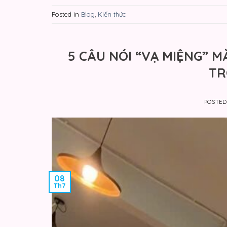
Posted in
Blog
,
Kiến thức
5 CÂU NÓI “VẠ MIỆNG” 
TR
POSTE
08
Th7