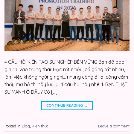
4 CÂU HỎI KIẾN TẠO SỰ NGHIỆP BỀN VỮNG Bạn đã bao
giờ rơi vào trạng thái: Học rất nhiều, cố gắng rất nhiều,
làm việc không ngừng nghỉ… nhưng càng đi lại càng cảm
thấy mơ hồ thì hãy lưu lại 4 câu hỏi này nhé: 1. BẠN THẬT
SỰ MẠNH Ở ĐÂU? Có […]
CONTINUE READING
→
Posted in
Blog
,
Kiến thức
Leave a comment