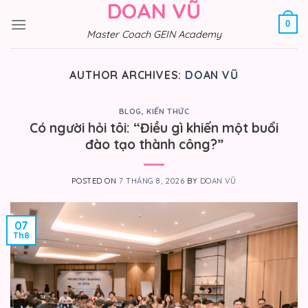
DOAN VŨ
Skip
to
0
Master Coach GEIN Academy
content
AUTHOR ARCHIVES:
DOAN VŨ
BLOG
,
KIẾN THỨC
Có người hỏi tôi: “Điều gì khiến một buổi
đào tạo thành công?”
POSTED ON
7 THÁNG 8, 2026
BY
DOAN VŨ
07
Th8