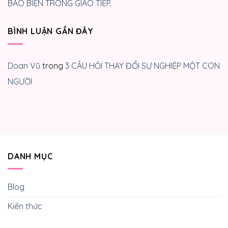
BAO BIỆN TRONG GIAO TIẾP.
BÌNH LUẬN GẦN ĐÂY
Doan Vũ
trong
3 CÂU HỎI THAY ĐỔI SỰ NGHIỆP MỘT CON
NGƯỜI
DANH MỤC
Blog
Kiến thức