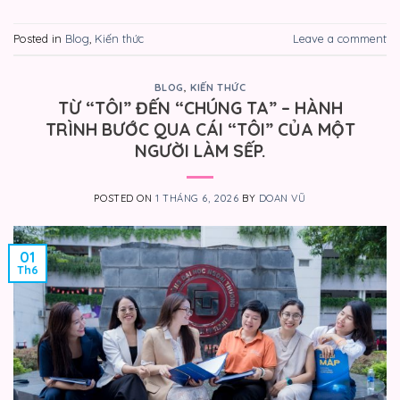
Posted in
Blog
,
Kiến thức
Leave a comment
BLOG
,
KIẾN THỨC
TỪ “TÔI” ĐẾN “CHÚNG TA” – HÀNH
TRÌNH BƯỚC QUA CÁI “TÔI” CỦA MỘT
NGƯỜI LÀM SẾP.
POSTED ON
1 THÁNG 6, 2026
BY
DOAN VŨ
01
Th6