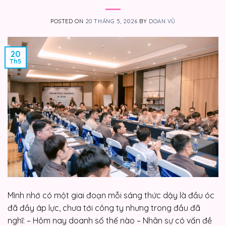
POSTED ON
20 THÁNG 5, 2026
BY
DOAN VŨ
20
Th5
Mình nhớ có một giai đoạn mỗi sáng thức dậy là đầu óc
đã đầy áp lực, chưa tới công ty nhưng trong đầu đã
nghĩ: – Hôm nay doanh số thế nào – Nhân sự có vấn đề