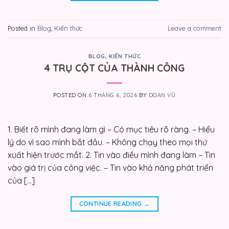
Posted in
Blog
,
Kiến thức
Leave a comment
BLOG
,
KIẾN THỨC
4 TRỤ CỘT CỦA THÀNH CÔNG
POSTED ON
6 THÁNG 6, 2026
BY
DOAN VŨ
1. Biết rõ mình đang làm gì – Có mục tiêu rõ ràng. – Hiểu
lý do vì sao mình bắt đầu. – Không chạy theo mọi thứ
xuất hiện trước mắt. 2. Tin vào điều mình đang làm – Tin
vào giá trị của công việc. – Tin vào khả năng phát triển
của […]
CONTINUE READING
→