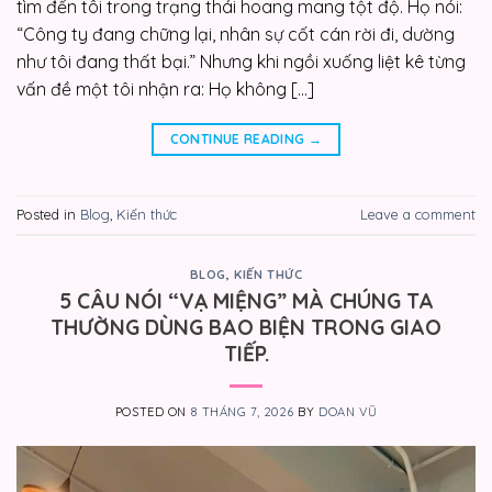
tìm đến tôi trong trạng thái hoang mang tột độ. Họ nói:
“Công ty đang chững lại, nhân sự cốt cán rời đi, dường
như tôi đang thất bại.” Nhưng khi ngồi xuống liệt kê từng
vấn đề một tôi nhận ra: Họ không […]
CONTINUE READING
→
Posted in
Blog
,
Kiến thức
Leave a comment
BLOG
,
KIẾN THỨC
5 CÂU NÓI “VẠ MIỆNG” MÀ CHÚNG TA
THƯỜNG DÙNG BAO BIỆN TRONG GIAO
TIẾP.
POSTED ON
8 THÁNG 7, 2026
BY
DOAN VŨ