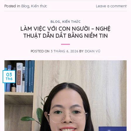
Posted in
Blog
,
Kiến thức
Leave a comment
BLOG
,
KIẾN THỨC
LÀM VIỆC VỚI CON NGƯỜI – NGHỆ
THUẬT DẪN DẮT BẰNG NIỀM TIN
POSTED ON
3 THÁNG 6, 2026
BY
DOAN VŨ
03
Th6