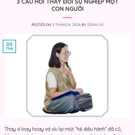
3 CÂU HỎI THAY ĐỔI SỰ NGHIỆP MỘT
CON NGƯỜI
POSTED ON
3 THÁNG 8, 2026
BY
DOAN VŨ
03
Th8
Thay vì loay hoay vá víu lại một “hệ điều hành” đã cũ,