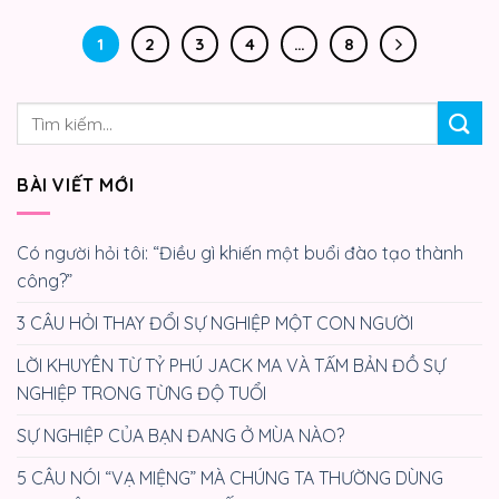
1
2
3
4
…
8
BÀI VIẾT MỚI
Có người hỏi tôi: “Điều gì khiến một buổi đào tạo thành
công?”
3 CÂU HỎI THAY ĐỔI SỰ NGHIỆP MỘT CON NGƯỜI
LỜI KHUYÊN TỪ TỶ PHÚ JACK MA VÀ TẤM BẢN ĐỒ SỰ
NGHIỆP TRONG TỪNG ĐỘ TUỔI
SỰ NGHIỆP CỦA BẠN ĐANG Ở MÙA NÀO?
5 CÂU NÓI “VẠ MIỆNG” MÀ CHÚNG TA THƯỜNG DÙNG