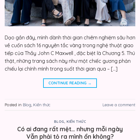
Dạo gần đây, mình dành thời gian chiêm nghiệm sâu hơn
về cuốn sách 16 nguyên tắc vàng trong nghệ thuật giao
tiếp của Thầy John C Maxwell , đặc biệt là Chương 5. Thú
thật, những trang sách này như một chiếc gương phản
chiếu lại chính mình trong suốt thời gian qua – […]
CONTINUE READING
→
Posted in
Blog
,
Kiến thức
Leave a comment
BLOG
,
KIẾN THỨC
Có ai đang rất mệt… nhưng mỗi ngày
Vẫn phải tỏ ra mình ổn không?