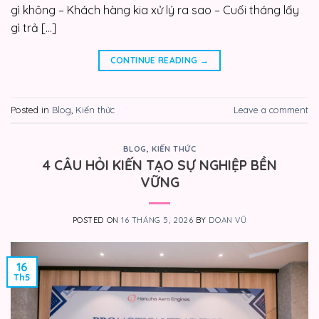
gì không – Khách hàng kia xử lý ra sao – Cuối tháng lấy
gì trả […]
CONTINUE READING
→
Posted in
Blog
,
Kiến thức
Leave a comment
BLOG
,
KIẾN THỨC
4 CÂU HỎI KIẾN TẠO SỰ NGHIỆP BỀN
VỮNG
POSTED ON
16 THÁNG 5, 2026
BY
DOAN VŨ
16
Th5