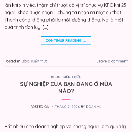
lần khi xin việc, thậm chí trượt cả vị trí phục vụ KFC khi 23
người khác được nhận – chúng ta nhận ra một sự thật:
Thành công không phải là một đường thẳng. Nó là một
quá trình tích lũy, […]
CONTINUE READING
→
Posted in
Blog
,
Kiến thức
Leave a comment
BLOG
,
KIẾN THỨC
SỰ NGHIỆP CỦA BẠN ĐANG Ở MÙA
NÀO?
POSTED ON
14 THÁNG 7, 2026
BY
DOAN VŨ
Rất nhiều chủ doanh nghiệp và những người làm quản lý