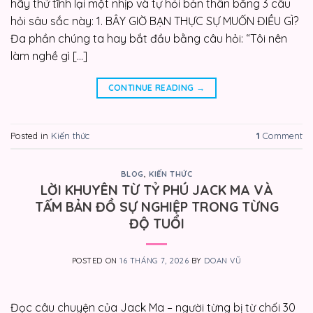
hãy thử tĩnh lại một nhịp và tự hỏi bản thân bằng 3 câu
hỏi sâu sắc này: 1. BÂY GIỜ BẠN THỰC SỰ MUỐN ĐIỀU GÌ?
Đa phần chúng ta hay bắt đầu bằng câu hỏi: “Tôi nên
làm nghề gì […]
CONTINUE READING
→
Posted in
Kiến thức
1
Comment
BLOG
,
KIẾN THỨC
LỜI KHUYÊN TỪ TỶ PHÚ JACK MA VÀ
TẤM BẢN ĐỒ SỰ NGHIỆP TRONG TỪNG
ĐỘ TUỔI
POSTED ON
16 THÁNG 7, 2026
BY
DOAN VŨ
Đọc câu chuyện của Jack Ma – người từng bị từ chối 30