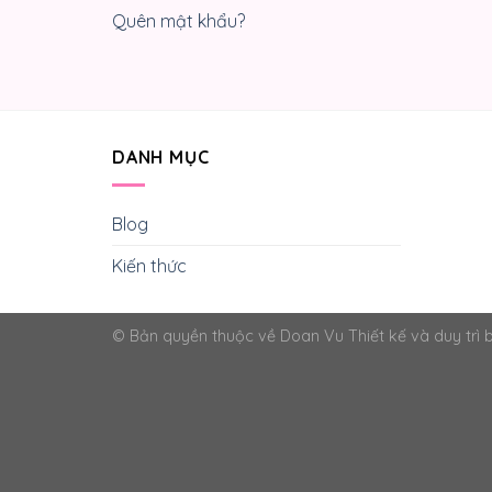
Quên mật khẩu?
DANH MỤC
Blog
Kiến thức
© Bản quyền thuộc về Doan Vu
Thiết kế và duy trì 