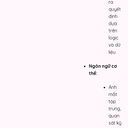
ra
quyết
định
dựa
trên
logic
và dữ
liệu.
Ngôn ngữ cơ
thể:
Ánh
mắt
tập
trung,
quan
sát kỹ