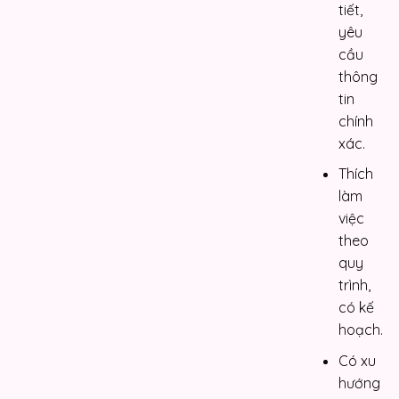
tiết,
yêu
cầu
thông
tin
chính
xác.
Thích
làm
việc
theo
quy
trình,
có kế
hoạch.
Có xu
hướng