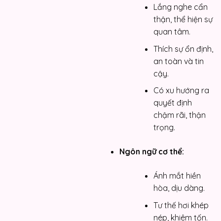
Lắng nghe cẩn
thận, thể hiện sự
quan tâm.
Thích sự ổn định,
an toàn và tin
cậy.
Có xu hướng ra
quyết định
chậm rãi, thận
trọng.
Ngôn ngữ cơ thể:
Ánh mắt hiền
hòa, dịu dàng.
Tư thế hơi khép
nép, khiêm tốn.