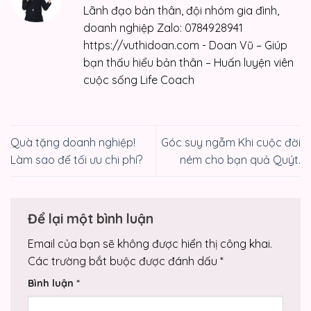
Lãnh đạo bản thân, đội nhóm gia đình,
doanh nghiệp Zalo: 0784928941
https://vuthidoan.com - Doan Vũ – Giúp
bạn thấu hiểu bản thân – Huấn luyện viên
cuộc sống Life Coach
Quà tặng doanh nghiệp!
Góc suy ngẫm Khi cuộc đời
Làm sao để tối ưu chi phí?
ném cho bạn quả Quýt.
Để lại một bình luận
Email của bạn sẽ không được hiển thị công khai.
Các trường bắt buộc được đánh dấu
*
Bình luận
*