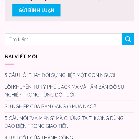
BÀI VIẾT MỚI
3 CÂU HỎI THAY ĐỔI SỰ NGHIỆP MỘT CON NGƯỜI
LỜI KHUYÊN TỪ TỶ PHÚ JACK MA VÀ TẤM BẢN ĐỒ SỰ
NGHIỆP TRONG TỪNG ĐỘ TUỔI
SỰ NGHIỆP CỦA BẠN ĐANG Ở MÙA NÀO?
5 CÂU NÓI “VẠ MIỆNG” MÀ CHÚNG TA THƯỜNG DÙNG
BAO BIỆN TRONG GIAO TIẾP.
4 TRỤ CỘT CỦA THÀNH CÔNG