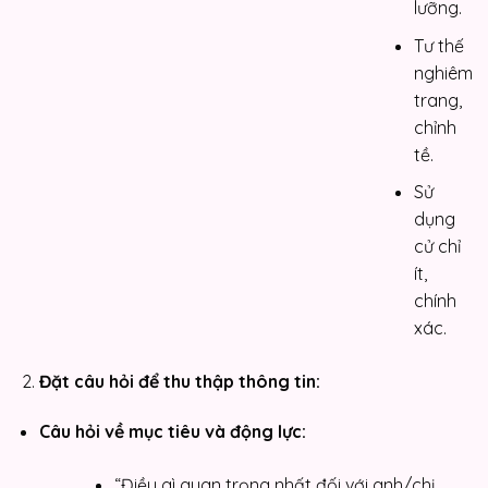
lưỡng.
Tư thế
nghiêm
trang,
chỉnh
tề.
Sử
dụng
cử chỉ
ít,
chính
xác.
Đặt câu hỏi để thu thập thông tin:
Câu hỏi về mục tiêu và động lực:
“Điều gì quan trọng nhất đối với anh/chị