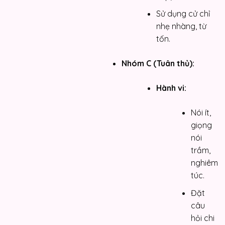
Sử dụng cử chỉ
nhẹ nhàng, từ
tốn.
Nhóm C (Tuân thủ):
Hành vi:
Nói ít,
giọng
nói
trầm,
nghiêm
túc.
Đặt
câu
hỏi chi