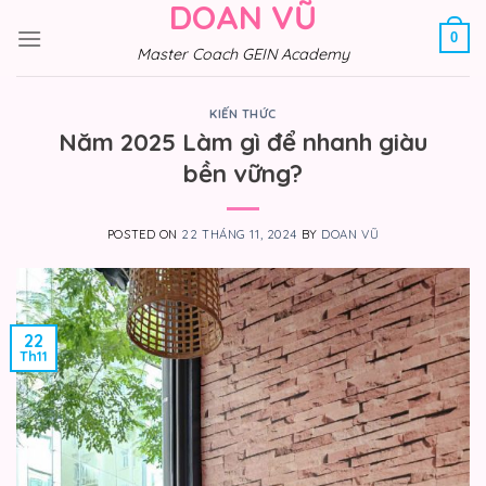
DOAN VŨ
Skip
to
0
Master Coach GEIN Academy
content
KIẾN THỨC
Năm 2025 Làm gì để nhanh giàu
bền vững?
POSTED ON
22 THÁNG 11, 2024
BY
DOAN VŨ
22
Th11