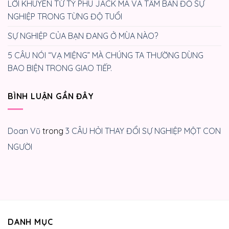
LỜI KHUYÊN TỪ TỶ PHÚ JACK MA VÀ TẤM BẢN ĐỒ SỰ
NGHIỆP TRONG TỪNG ĐỘ TUỔI
SỰ NGHIỆP CỦA BẠN ĐANG Ở MÙA NÀO?
5 CÂU NÓI “VẠ MIỆNG” MÀ CHÚNG TA THƯỜNG DÙNG
BAO BIỆN TRONG GIAO TIẾP.
BÌNH LUẬN GẦN ĐÂY
Doan Vũ
trong
3 CÂU HỎI THAY ĐỔI SỰ NGHIỆP MỘT CON
NGƯỜI
DANH MỤC