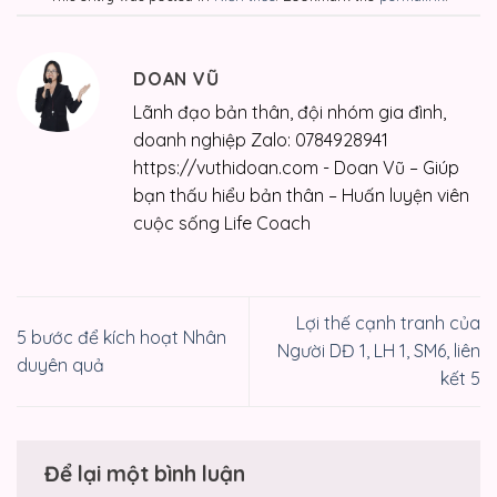
DOAN VŨ
Lãnh đạo bản thân, đội nhóm gia đình,
doanh nghiệp Zalo: 0784928941
https://vuthidoan.com - Doan Vũ – Giúp
bạn thấu hiểu bản thân – Huấn luyện viên
cuộc sống Life Coach
Lợi thế cạnh tranh của
5 bước để kích hoạt Nhân
Người DĐ 1, LH 1, SM6, liên
duyên quả
kết 5
Để lại một bình luận