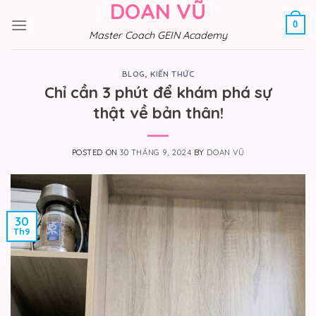
DOAN VŨ
Skip
to
0
Master Coach GEIN Academy
content
BLOG
,
KIẾN THỨC
Chỉ cần 3 phút để khám phá sự
thật về bản thân!
POSTED ON
30 THÁNG 9, 2024
BY
DOAN VŨ
30
Th9