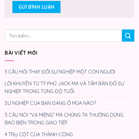
BÀI VIẾT MỚI
3 CÂU HỎI THAY ĐỔI SỰ NGHIỆP MỘT CON NGƯỜI
LỜI KHUYÊN TỪ TỶ PHÚ JACK MA VÀ TẤM BẢN ĐỒ SỰ
NGHIỆP TRONG TỪNG ĐỘ TUỔI
SỰ NGHIỆP CỦA BẠN ĐANG Ở MÙA NÀO?
5 CÂU NÓI “VẠ MIỆNG” MÀ CHÚNG TA THƯỜNG DÙNG
BAO BIỆN TRONG GIAO TIẾP.
4 TRỤ CỘT CỦA THÀNH CÔNG