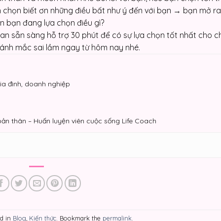
 chọn biết ơn những điều bất như ý đến với bạn → bạn mở r
n bạn đang lựa chọn điều gì?
n sẵn sàng hỗ trợ 30 phút để có sự lựa chọn tốt nhất cho c
ánh mắc sai lầm ngay từ hôm nay nhé.
ia đình, doanh nghiệp
bản thân – Huấn luyện viên cuộc sống Life Coach
ed in
Blog
,
Kiến thức
. Bookmark the
permalink
.