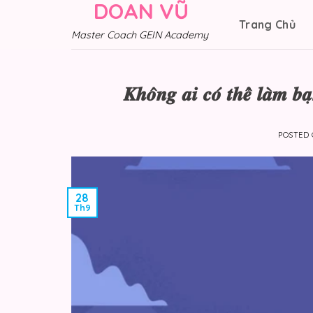
DOAN VŨ
Skip
Trang Chủ
to
Master Coach GEIN Academy
content
𝑲𝒉𝒐̂𝒏𝒈 𝒂𝒊 𝒄𝒐́ 𝒕𝒉𝒆̂̉ 𝒍𝒂̀𝒎 𝒃𝒂
POSTED
28
Th9