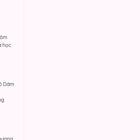
ô ôm
a học
 cô Dám
ng
thương