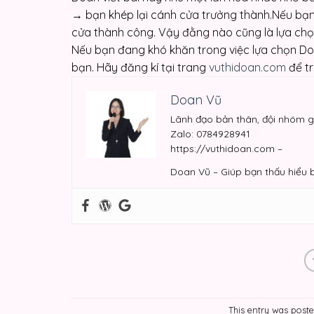
→ bạn khép lại cánh cửa trưởng thành.Nếu bạn
cửa thành công. Vậy đằng nào cũng là lựa chọ
Nếu bạn đang khó khăn trong việc lựa chọn Doa
bạn. Hãy đăng kí tại trang
vuthidoan.com
để tr
Doan Vũ
Lãnh đạo bản thân, đội nhóm g
Zalo: 0784928941
https://vuthidoan.com –
Doan Vũ – Giúp bạn thấu hiểu 
This entry was post