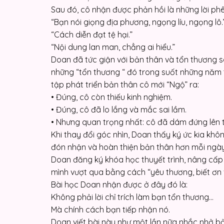
Sau đó, cô nhận được phản hồi là những lời phê
“Bạn nói giọng địa phương, ngọng líu, ngọng lô.
“Cách diễn đạt tệ hại.”
“Nội dung lan man, chẳng ai hiểu.”
Doan đã tức giận với bản thân và tổn thương sâu sắc. Cô
những “tổn thương “ đó trong suốt những năm t
tập phát triển bản thân cô mới “Ngộ” ra:
• Đúng, cô còn thiếu kinh nghiệm.
• Đúng, cô đã lo lắng và mắc sai lầm.
• Nhưng quan trọng nhất: cô đã dám đứng lên 
Khi thay đổi góc nhìn, Doan thấy ký ức kia không 
đón nhận và hoàn thiện bản thân hơn mỗi ngày
Doan đăng ký khóa học thuyết trình, nâng cấp 
mình vượt qua bằng cách “yêu thương, biết ơn 
Bài học Doan nhận được ở đây đó là:
Không phải lời chỉ trích làm bạn tổn thương…
Mà chính cách bạn tiếp nhận nó.
Doan viết bài này như một lần nữa nhắc nhở bả