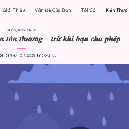
Giới Thiệu
Vấn Đề Của Bạn
Tôi Có
Kiến Thức 
BLOG
,
KIẾN THỨC
̣𝒏 𝒕𝒐̂̉𝒏 𝒕𝒉𝒖̛𝒐̛𝒏𝒈 – 𝒕𝒓𝒖̛̀ 𝒌𝒉𝒊 𝒃𝒂̣𝒏 𝒄𝒉𝒐 𝒑𝒉𝒆́𝒑
 ON
28 THÁNG 9, 2025
BY
DOAN VŨ