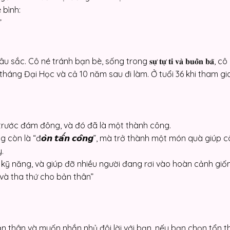
 bình:
”
 né tránh bạn bè, sống trong 𝐬𝐮̛̣ 𝐭𝐮̛̣ 𝐭𝐢 𝐯𝐚̀ 𝐛𝐮𝐨̂̀𝐧 𝐛𝐚̃, c
háng Đại Học và cả 10 năm sau đi làm. Ở tuổi 36 khi tham gi
trước đám đông, và đó đã là một thành công.
còn là “đ𝙤̀𝙣 𝙩𝙖̂́𝙣 𝙘𝙤̂𝙣𝙜”, mà trở thành một món quà giúp
.
kỹ năng, và giúp đỡ nhiều người đang rơi vào hoàn cảnh giố
và tha thứ cho bản thân”
n thân và muốn nhắn nhủ đôi lời với bạn, nếu bạn chọn tổn 