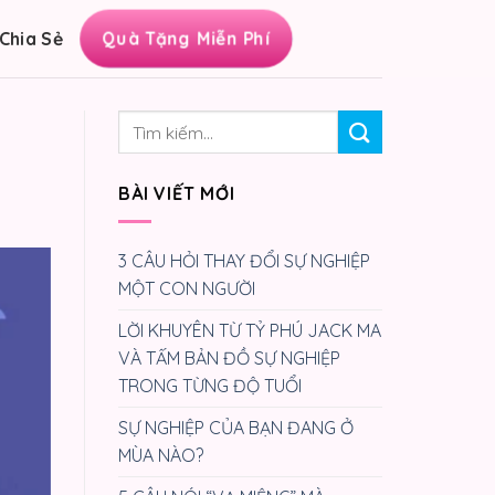
Chia Sẻ
Quà Tặng Miễn Phí
BÀI VIẾT MỚI
3 CÂU HỎI THAY ĐỔI SỰ NGHIỆP
MỘT CON NGƯỜI
LỜI KHUYÊN TỪ TỶ PHÚ JACK MA
VÀ TẤM BẢN ĐỒ SỰ NGHIỆP
TRONG TỪNG ĐỘ TUỔI
SỰ NGHIỆP CỦA BẠN ĐANG Ở
MÙA NÀO?