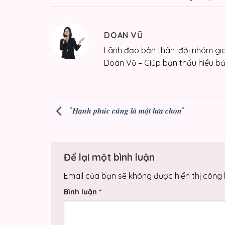
DOAN VŨ
Lãnh đạo bản thân, đội nhóm gia
Doan Vũ – Giúp bạn thấu hiểu bả
“𝑯𝒂̣𝒏𝒉 𝒑𝒉𝒖́𝒄 𝒄𝒖̃𝒏𝒈 𝒍𝒂̀ 𝒎𝒐̣̂𝒕 𝒍𝒖̛̣𝒂 𝒄𝒉𝒐̣𝒏”
Để lại một bình luận
Email của bạn sẽ không được hiển thị công 
Bình luận
*