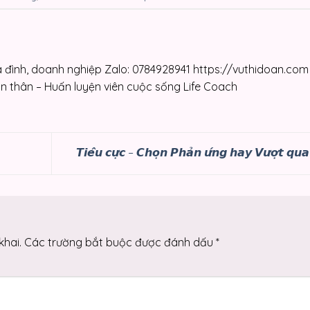
 đình, doanh nghiệp Zalo: 0784928941 https://vuthidoan.com
n thân – Huấn luyện viên cuộc sống Life Coach
𝙏𝙞𝙚̂𝙪 𝙘𝙪̛̣𝙘 – 𝘾𝙝𝙤̣𝙣 𝙋𝙝𝙖̉𝙣 𝙪̛́𝙣𝙜 𝙝𝙖𝙮 𝙑𝙪̛𝙤̛̣𝙩 𝙦𝙪
khai.
Các trường bắt buộc được đánh dấu
*