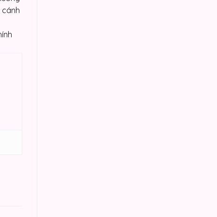
a cánh
hính