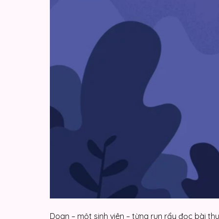
Doan – một sinh viên – từng run rẩy đọc bài th