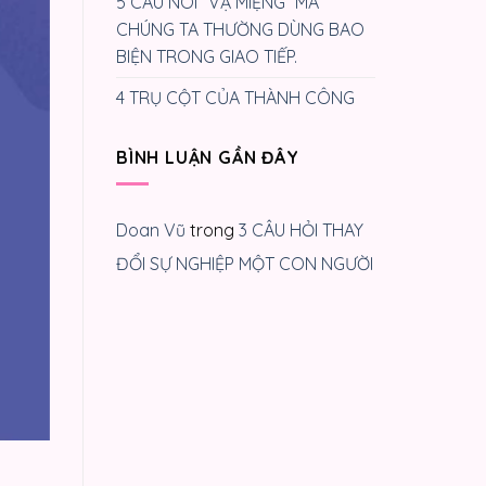
5 CÂU NÓI “VẠ MIỆNG” MÀ
CHÚNG TA THƯỜNG DÙNG BAO
BIỆN TRONG GIAO TIẾP.
4 TRỤ CỘT CỦA THÀNH CÔNG
BÌNH LUẬN GẦN ĐÂY
Doan Vũ
trong
3 CÂU HỎI THAY
ĐỔI SỰ NGHIỆP MỘT CON NGƯỜI